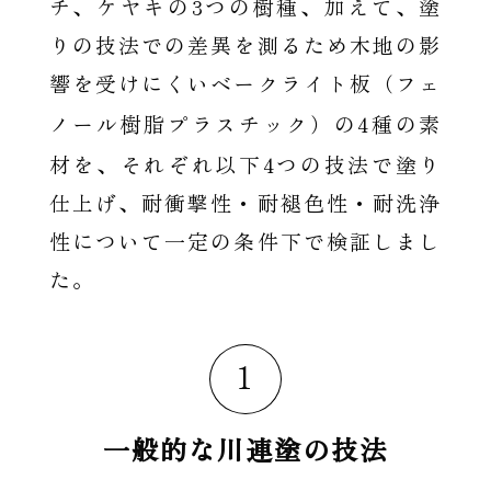
3
チ、ケヤキの
つの樹種、加えて、塗
りの技法での差異を測るため木地の影
響を受けにくいベークライト板（フェ
4
ノール樹脂プラスチック）の
種の素
4
材を、それぞれ以下
つの技法で塗り
仕上げ、耐衝撃性・耐褪色性・耐洗浄
性について一定の条件下で検証しまし
た。
1
一般的な川連塗の技法