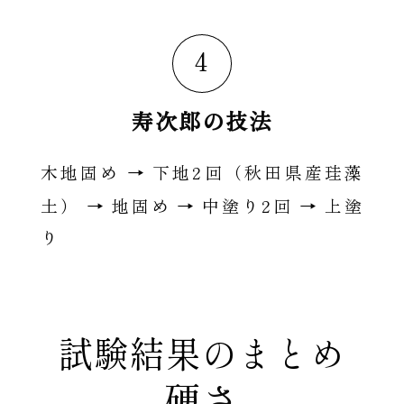
4
寿次郎の技法
2
木地固め → 下地
回（秋田県産珪藻
2
土） → 地固め → 中塗り
回 → 上塗
り
試験結果のまとめ
硬さ