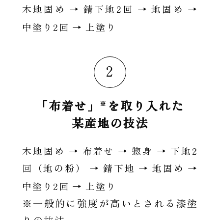
2
木地固め → 錆下地
回 → 地固め →
2
中塗り
回 → 上塗り
2
「布着せ」
を取り入れた
※
某産地の技法
2
木地固め → 布着せ → 惣身 → 下地
回（地の粉） → 錆下地 → 地固め →
2
中塗り
回 → 上塗り
※一般的に強度が高いとされる漆塗