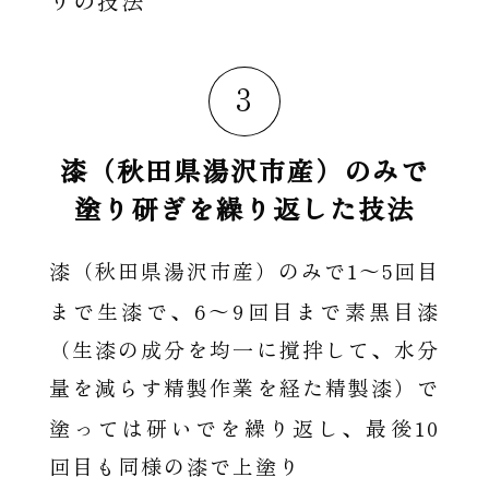
りの技法
3
漆（秋田県湯沢市産）のみで
塗り研ぎを繰り返した技法
1〜5
漆（秋田県湯沢市産）のみで
回目
6〜9
まで生漆で、
回目まで素黒目漆
（生漆の成分を均一に撹拌して、水分
量を減らす精製作業を経た精製漆）で
10
塗っては研いでを繰り返し、最後
回目も同様の漆で上塗り