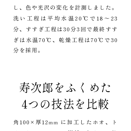
し、色や光沢の変化を計測しました。
20
18〜23
洗い工程は平均水温
℃で
30
3
分、すすぎ工程は
分
回で最終すす
70
70
30
ぎは水温
℃、乾燥工程は
℃で
分を採用。
寿次郎をふくめた
4つの技法を比較
100×
12
角
厚
mm に加工したホオ、ト